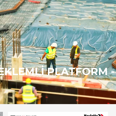
zda
İletişim
 EKLEMLİ PLATFORM 